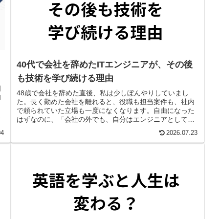
40代で会社を辞めたITエンジニアが、その後
も技術を学び続ける理由
周
48歳で会社を辞めた直後、私は少しぼんやりしていまし
和
た。長く勤めた会社を離れると、役職も担当案件も、社内
ま
で頼られていた立場も一度になくなります。自由になった
自
はずなのに、「会社の外でも、自分はエンジニアとして通
根
用するのだろうか」と不安になりました。それでも、新し
04
2026.07.23
い技術を調べて実際に動かすことだけはやめ...