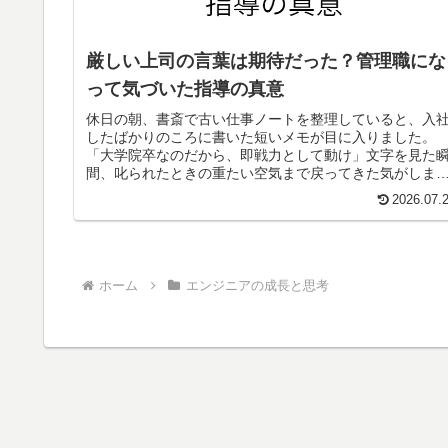
厳しい上司の言葉は期待だった？管理職にな
って気づいた指導の真意
休日の朝、書斎で古い仕事ノートを整理していると、入
したばかりのころに書いた短いメモが目に入りました。
「大学院卒なのだから、即戦力として動け」文字を見た
間、叱られたときの重たい空気まで戻ってきた気がしま
た。当時の私は、その言葉を理不尽な叱責として受け止
2026.07.
め、新人なのに、なぜそこまで求められるのか、...
ホーム
エンジニアの成長と思考