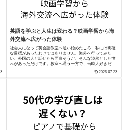
英語を学ぶと人生は変わる？映画学習から海
外交流へ広がった体験
社会人になって英会話教室へ通い始めたころ、私には明確
い
な目標があったわけではありません。海外へ行ってみた
、
い。外国の人と話せたら面白そうだ。そんな漠然とした憧
ま
れがあっただけです。教室へ通う一方で、当時大好きだっ
う
た映画『バック・トゥ・ザ・フューチャー』のシナリオを
後
23
2026.07.23
片手に、同じ場面を何度も見返しました。聞き...