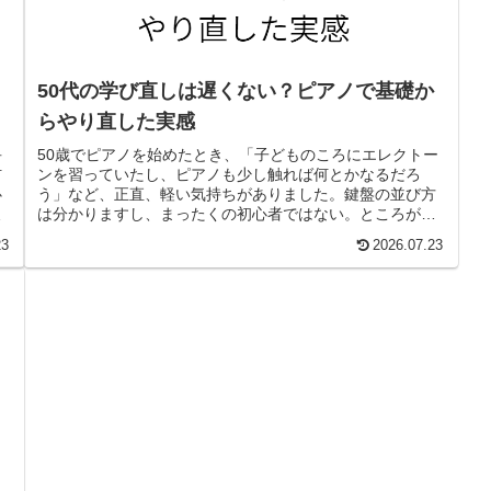
50代の学び直しは遅くない？ピアノで基礎か
らやり直した実感
50歳でピアノを始めたとき、「子どものころにエレクトー
告
ンを習っていたし、ピアノも少し触れば何とかなるだろ
何
う」など、正直、軽い気持ちがありました。鍵盤の並び方
か
は分かりますし、まったくの初心者ではない。ところが実
自
際に弾いてみると、左手と右手が思うように動きません。
あ
23
2026.07.23
頭では次の音が分かっているのに、指がつい...