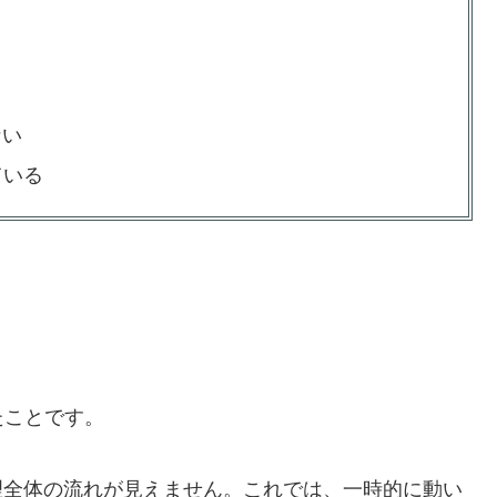
ない
ている
たことです。
理全体の流れが見えません。これでは、一時的に動い