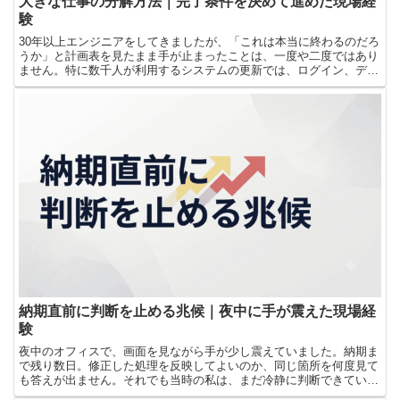
大きな仕事の分解方法｜完了条件を決めて進めた現場経
験
30年以上エンジニアをしてきましたが、「これは本当に終わるのだろ
うか」と計画表を見たまま手が止まったことは、一度や二度ではあり
ません。特に数千人が利用するシステムの更新では、ログイン、デー
タ連携、バックアップ、権限設定、データ移行など、確認...
納期直前に判断を止める兆候｜夜中に手が震えた現場経
験
夜中のオフィスで、画面を見ながら手が少し震えていました。納期ま
で残り数日。修正した処理を反映してよいのか、同じ箇所を何度見て
も答えが出ません。それでも当時の私は、まだ冷静に判断できている
と思い込んでいました。今振り返ると、危なかったのは、確...